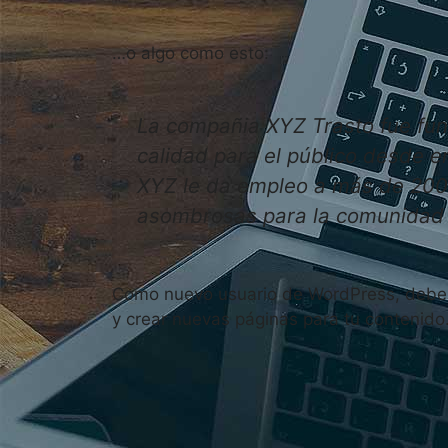
…o algo como esto:
La compañia XYZ Trasto fue fun
calidad para el público desde 
XYZ le da empleo a más de 200
asombrosas para la comunidad 
Como nuevo usuario de WordPress, deberí
y crear nuevas páginas para tu contenido. 