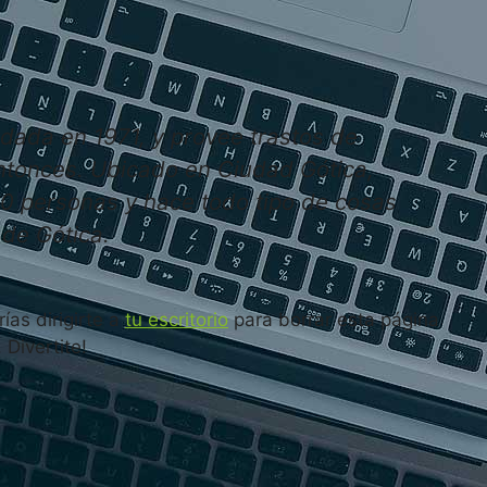
dada en 1971, y provee trastos de
entonces. Ubicado en Ciudad Gótica,
0 personas y hace todo tipo de cosas
de Gótica.
as dirigirte a
tu escritorio
para borrar esta página
Divertite!