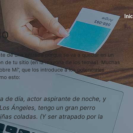
Inic
lo
nte de una entrada porque se va a quedar en un
ón de tu sitio (en la mayoría de los temas). Muchas
bre Mí”, que los introduce a los potenciales
omo esto:
a de día, actor aspirante de noche, y
Los Ángeles, tengo un gran perro
iñas coladas. (Y ser atrapado por la